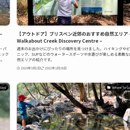
–
【アウトドア】ブリスベン近郊のおすすめ自然エリア 
Walkabout Creek Discovery Centre –
ル・パ
週末のお出かけにぴったりの場所を見つけました。ハイキングやピ
ニック
ニック、SUPなどのウォータースポーツや水遊びが楽しめる素敵な
た。
然エリアの紹介です。
2020年3月2日
2022年1月26日
iary
Where To G