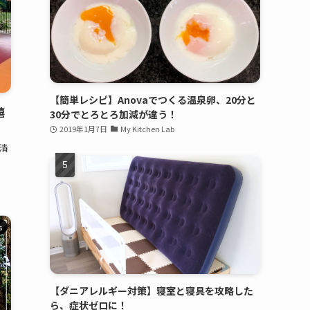
【簡単レシピ】Anovaでつくる温泉卵、20分と
嬉
30分でとろとろ加減が違う！
2019年1月7日
My Kitchen Lab
清
s
【ダニアレルギー対策】寝室と寝具を攻略した
ら、症状ゼロに！