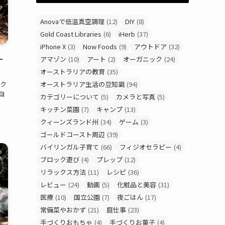
Anovaで低温真空調理
(12)
DIY
(8)
Gold Coast Libraries
(6)
iHerb
(37)
iPhone X
(3)
Now Foods
(9)
アウトドア
(32)
–
アマゾン
(10)
アート
(2)
オーガニック
(24)
オーストラリアの教育
(35)
オーストラリア生活の豆知識
(94)
ク
自
カテゴリーについて
(5)
カメラと写真
(5)
キッチン菜園
(7)
キャンプ
(13)
クィーンズランド州
(34)
ゲーム
(3)
ゴールドコースト周辺
(39)
バイリンガル子育て
(66)
フィジオセラピー
(4)
o
ブロック遊び
(4)
プレップ
(12)
リラックス方法
(11)
レシピ
(36)
レビュー
(24)
動画
(5)
化粧品と美容
(31)
医療
(10)
国立公園
(7)
夜ごはん
(17)
常備菜やおかず
(21)
庭仕事
(23)
手づくりおもちゃ
(4)
手づくりお菓子
(4)