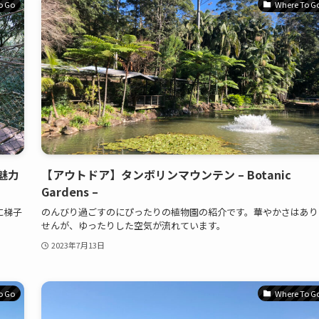
o Go
Where To G
魅力
【アウトドア】タンボリンマウンテン – Botanic
Gardens –
に梯子
のんびり過ごすのにぴったりの植物園の紹介です。華やかさはあり
せんが、ゆったりした空気が流れています。
2023年7月13日
o Go
Where To G