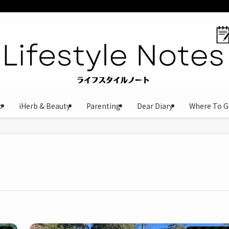
b
iHerb & Beauty
Parenting
Dear Diary
Where To G