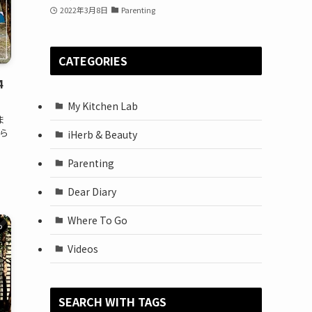
2022年3月8日
Parenting
CATEGORIES
4
My Kitchen Lab
ま
ら
iHerb & Beauty
Parenting
Dear Diary
Where To Go
o
Videos
SEARCH WITH TAGS