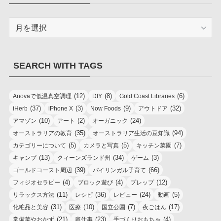
ARCHIVES
SEARCH WITH TAGS
(12)
(8)
(6)
Anovaで低温真空調理
DIY
Gold Coast Libraries
(37)
(3)
(9)
(32)
iHerb
iPhone X
Now Foods
アウトドア
(10)
(2)
(24)
アマゾン
アート
オーガニック
(35)
(94)
オーストラリアの教育
オーストラリア生活の豆知識
(5)
(5)
(7)
カテゴリーについて
カメラと写真
キッチン菜園
(13)
(34)
(3)
キャンプ
クィーンズランド州
ゲーム
(39)
(66)
ゴールドコースト周辺
バイリンガル子育て
(4)
(4)
(12)
フィジオセラピー
ブロック遊び
プレップ
(11)
(36)
(24)
(5)
リラックス方法
レシピ
レビュー
動画
(31)
(10)
(7)
(17)
化粧品と美容
医療
国立公園
夜ごはん
(21)
(23)
(4)
常備菜やおかず
庭仕事
手づくりおもちゃ