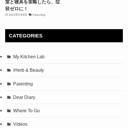
室と寝具を攻略したら、症
状ゼロに！
2022年3月8日
Parenting
CATEGORIES
My Kitchen Lab
iHerb & Beauty
Parenting
Dear Diary
Where To Go
Videos