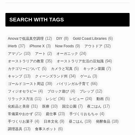
SEARCH WITH TAGS
(12)
(8)
(6)
Anovaで低温真空調理
DIY
Gold Coast Libraries
(37)
(3)
(9)
(32)
iHerb
iPhone X
Now Foods
アウトドア
(10)
(2)
(24)
アマゾン
アート
オーガニック
(35)
(94)
オーストラリアの教育
オーストラリア生活の豆知識
(5)
(5)
(7)
カテゴリーについて
カメラと写真
キッチン菜園
(13)
(34)
(3)
キャンプ
クィーンズランド州
ゲーム
(39)
(66)
ゴールドコースト周辺
バイリンガル子育て
(4)
(4)
(12)
フィジオセラピー
ブロック遊び
プレップ
(11)
(36)
(24)
(5)
リラックス方法
レシピ
レビュー
動画
(31)
(10)
(7)
(17)
化粧品と美容
医療
国立公園
夜ごはん
(21)
(23)
(4)
常備菜やおかず
庭仕事
手づくりおもちゃ
(4)
(9)
(19)
(18)
手づくりお菓子
日本文化
昼ごはん
発酵食品
(13)
(6)
調理器具
食事スポット