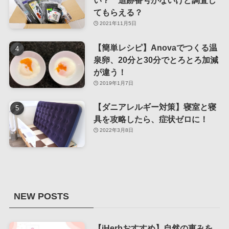
い？ 追跡番号がないけど調査し
てもらえる？
2021年11月5日
【簡単レシピ】Anovaでつくる温
泉卵、20分と30分でとろとろ加減
が違う！
2019年1月7日
【ダニアレルギー対策】寝室と寝
具を攻略したら、症状ゼロに！
2022年3月8日
NEW POSTS
【iHerbおすすめ】自然の恵みを