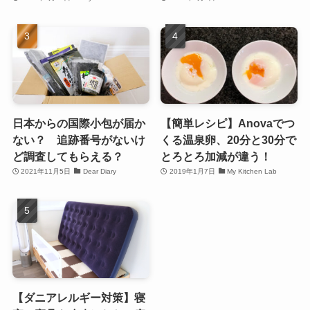
日本からの国際小包が届か
【簡単レシピ】Anovaでつ
ない？ 追跡番号がないけ
くる温泉卵、20分と30分で
ど調査してもらえる？
とろとろ加減が違う！
2021年11月5日
Dear Diary
2019年1月7日
My Kitchen Lab
【ダニアレルギー対策】寝