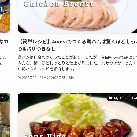
なカ
【簡単レシピ】Anovaでつくる鶏ハムは驚くほどしっ
り&パサつきなし
です。
鶏ハムは何度もつくったことがありましたが、今回Anovaで調理し
も。
みたら、驚くほどしっとりと仕上がりました。パサつきがまったく
い鶏ハムのレシピを紹介します。
2018年10月16日
2022年5月18日
o Go
My Kitchen La