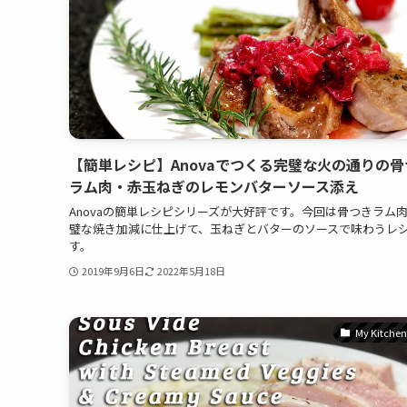
【簡単レシピ】Anovaでつくる完璧な火の通りの骨
ラム肉・赤玉ねぎのレモンバターソース添え
Anovaの簡単レシピシリーズが大好評です。今回は骨つきラム
璧な焼き加減に仕上げて、玉ねぎとバターのソースで味わうレ
す。
2019年9月6日
2022年5月18日
My Kitchen