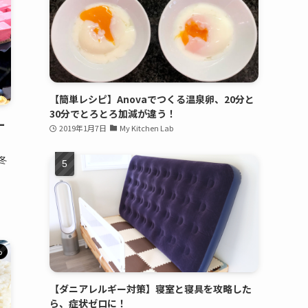
【簡単レシピ】Anovaでつくる温泉卵、20分と
30分でとろとろ加減が違う！
ー
2019年1月7日
My Kitchen Lab
冬
o
【ダニアレルギー対策】寝室と寝具を攻略した
ら、症状ゼロに！