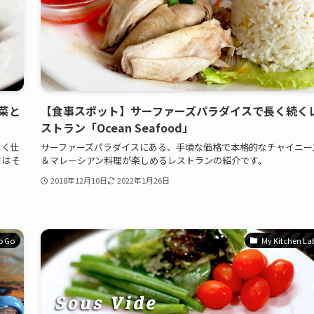
菜と
【食事スポット】サーファーズパラダイスで長く続く
ストラン「Ocean Seafood」
しく仕
サーファーズパラダイスにある、手頃な価格で本格的なチャイニー
さはそ
＆マレーシアン料理が楽しめるレストランの紹介です。
2018年12月10日
2022年1月26日
o Go
My Kitchen La