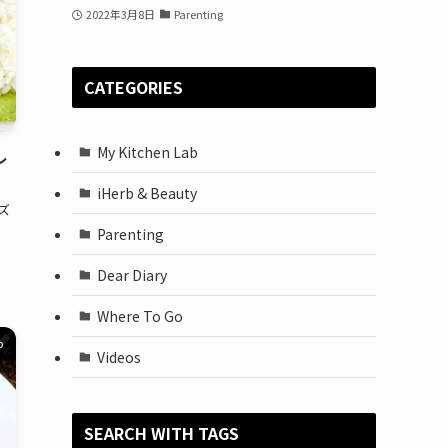
2022年3月8日
Parenting
CATEGORIES
My Kitchen Lab
レ
iHerb & Beauty
ズ
Parenting
Dear Diary
Where To Go
b
Videos
SEARCH WITH TAGS