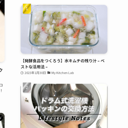
b
【発酵食品をつくろう】水キムチの残り汁 – ベ
ストな活用法 –
ク
2023年1月30日
My Kitchen Lab
ロ
！
b