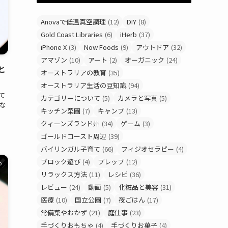
Anovaで低温真空調理
(12)
DIY
(8)
Gold Coast Libraries
(6)
iHerb
(37)
iPhone X
(3)
Now Foods
(9)
アウトドア
(32)
アマゾン
(10)
アート
(2)
オーガニック
(24)
と
オーストラリアの教育
(35)
オーストラリア生活の豆知識
(94)
て
カテゴリーについて
(5)
カメラと写真
(5)
な
キッチン菜園
(7)
キャンプ
(13)
クィーンズランド州
(34)
ゲーム
(3)
ゴールドコースト周辺
(39)
バイリンガル子育て
(66)
フィジオセラピー
(4)
ブロック遊び
(4)
プレップ
(12)
b
リラックス方法
(11)
レシピ
(36)
レビュー
(24)
動画
(5)
化粧品と美容
(31)
医療
(10)
国立公園
(7)
夜ごはん
(17)
常備菜やおかず
(21)
庭仕事
(23)
手づくりおもちゃ
(4)
手づくりお菓子
(4)