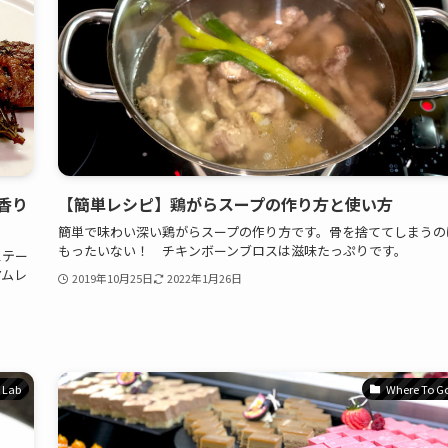
香り
【簡単レシピ】鶏がらスープの作り方と使い方
簡単で味わい深い鶏がらスープの作り方です。骨を捨ててしまうの
もったいない！ チキンボーンブロスは滋味たっぷりです。
ステー
アムレ
2019年10月25日
2022年1月26日
 Lab
Where To G