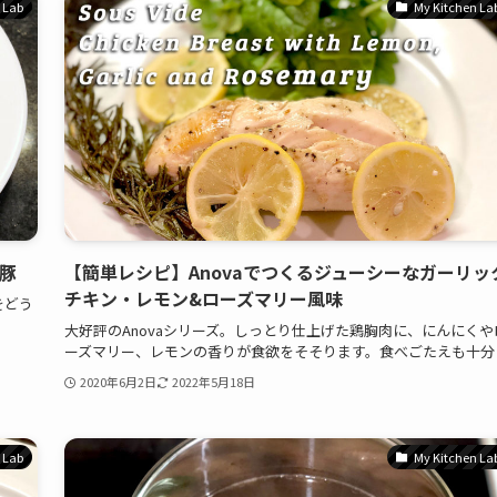
 Lab
My Kitchen La
焼豚
【簡単レシピ】Anovaでつくるジューシーなガーリッ
チキン・レモン&ローズマリー風味
をどう
大好評のAnovaシリーズ。しっとり仕上げた鶏胸肉に、にんにくや
ーズマリー、レモンの香りが食欲をそそります。食べごたえも十分
2020年6月2日
2022年5月18日
 Lab
My Kitchen La