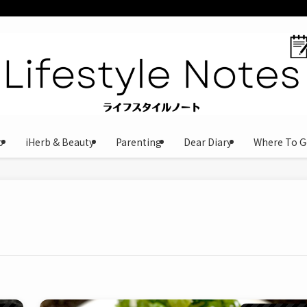
b
iHerb & Beauty
Parenting
Dear Diary
Where To G