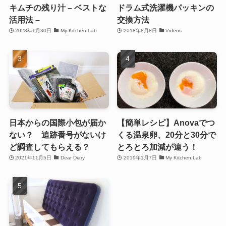
キムチの残り汁 – ベストな
ドラム式洗濯機パッキンの
活用法 –
交換方法
2023年1月30日
My Kitchen Lab
2018年8月8日
Videos
日本からの国際小包が届か
【簡単レシピ】Anovaでつ
ない？ 追跡番号がないけ
くる温泉卵、20分と30分で
ど調査してもらえる？
とろとろ加減が違う！
2021年11月5日
Dear Diary
2019年1月7日
My Kitchen Lab