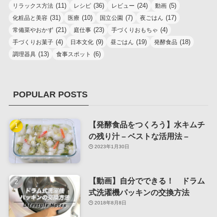
(11)
(36)
(24)
(5)
リラックス方法
レシピ
レビュー
動画
(31)
(10)
(7)
(17)
化粧品と美容
医療
国立公園
夜ごはん
(21)
(23)
(4)
常備菜やおかず
庭仕事
手づくりおもちゃ
(4)
(9)
(19)
(18)
手づくりお菓子
日本文化
昼ごはん
発酵食品
(13)
(6)
調理器具
食事スポット
POPULAR POSTS
【発酵食品をつくろう】水キムチ
の残り汁 – ベストな活用法 –
2023年1月30日
【動画】自分でできる！ ドラム
式洗濯機パッキンの交換方法
2018年8月8日