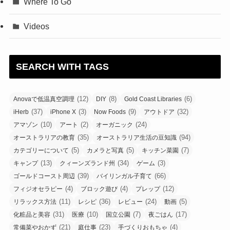
Where To Go
Videos
SEARCH WITH TAGS
(12)
(8)
(6)
Anovaで低温真空調理
DIY
Gold Coast Libraries
(37)
(3)
(9)
(32)
iHerb
iPhone X
Now Foods
アウトドア
(10)
(2)
(24)
アマゾン
アート
オーガニック
(35)
(94)
オーストラリアの教育
オーストラリア生活の豆知識
(5)
(5)
(7)
カテゴリーについて
カメラと写真
キッチン菜園
(13)
(34)
(3)
キャンプ
クィーンズランド州
ゲーム
(39)
(66)
ゴールドコースト周辺
バイリンガル子育て
(4)
(4)
(12)
フィジオセラピー
ブロック遊び
プレップ
(11)
(36)
(24)
(5)
リラックス方法
レシピ
レビュー
動画
(31)
(10)
(7)
(17)
化粧品と美容
医療
国立公園
夜ごはん
(21)
(23)
(4)
常備菜やおかず
庭仕事
手づくりおもちゃ