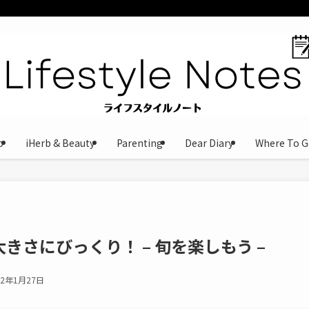
b
iHerb & Beauty
Parenting
Dear Diary
Where To G
きさにびっくり！ – 旬を楽しもう –
22年1月27日