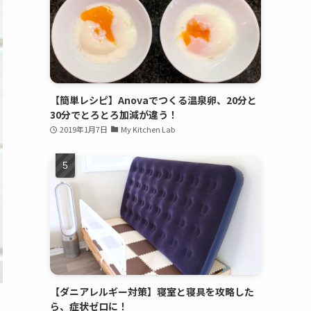
【簡単レシピ】Anovaでつくる温泉卵、20分と
30分でとろとろ加減が違う！
2019年1月7日
My Kitchen Lab
【ダニアレルギー対策】寝室と寝具を攻略した
ら、症状ゼロに！