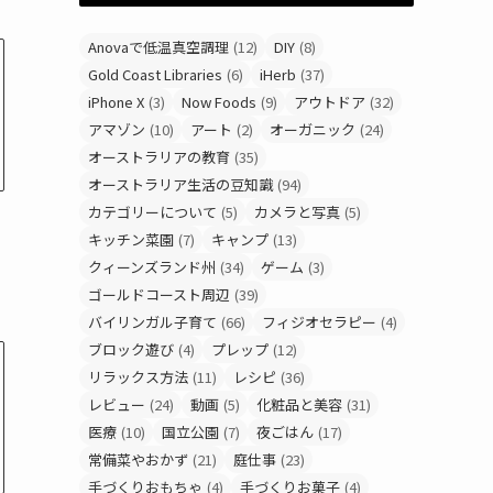
Anovaで低温真空調理
(12)
DIY
(8)
Gold Coast Libraries
(6)
iHerb
(37)
iPhone X
(3)
Now Foods
(9)
アウトドア
(32)
アマゾン
(10)
アート
(2)
オーガニック
(24)
オーストラリアの教育
(35)
オーストラリア生活の豆知識
(94)
カテゴリーについて
(5)
カメラと写真
(5)
キッチン菜園
(7)
キャンプ
(13)
クィーンズランド州
(34)
ゲーム
(3)
ゴールドコースト周辺
(39)
バイリンガル子育て
(66)
フィジオセラピー
(4)
ブロック遊び
(4)
プレップ
(12)
リラックス方法
(11)
レシピ
(36)
レビュー
(24)
動画
(5)
化粧品と美容
(31)
医療
(10)
国立公園
(7)
夜ごはん
(17)
常備菜やおかず
(21)
庭仕事
(23)
手づくりおもちゃ
(4)
手づくりお菓子
(4)