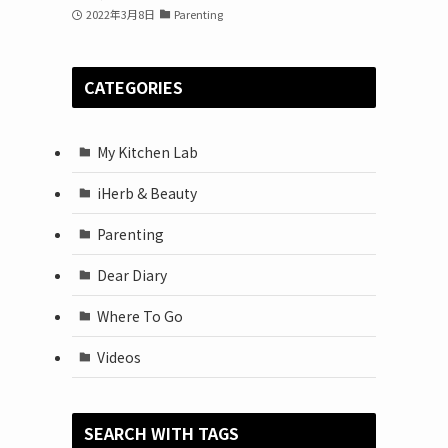
2022年3月8日
Parenting
CATEGORIES
My Kitchen Lab
、
iHerb & Beauty
Parenting
Dear Diary
Where To Go
Videos
SEARCH WITH TAGS