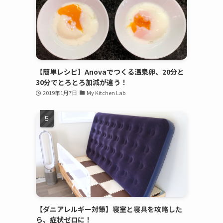
【簡単レシピ】Anovaでつくる温泉卵、20分と
30分でとろとろ加減が違う！
2019年1月7日
My Kitchen Lab
【ダニアレルギー対策】寝室と寝具を攻略した
ら、症状ゼロに！