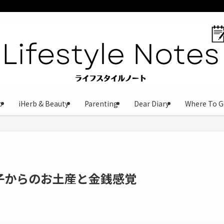
b
iHerb & Beauty
Parenting
Dear Diary
Where To G
子からのお土産と金銭感覚