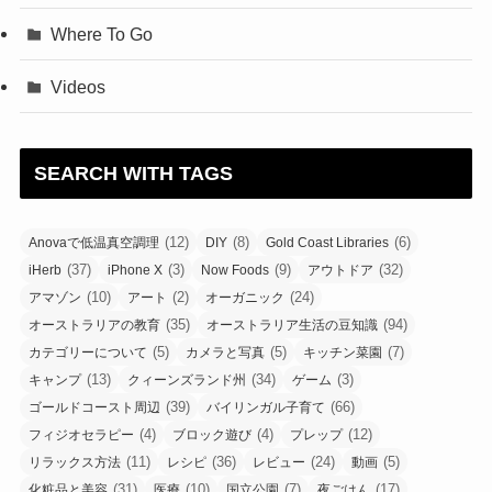
Where To Go
Videos
SEARCH WITH TAGS
(12)
(8)
(6)
Anovaで低温真空調理
DIY
Gold Coast Libraries
(37)
(3)
(9)
(32)
iHerb
iPhone X
Now Foods
アウトドア
(10)
(2)
(24)
アマゾン
アート
オーガニック
(35)
(94)
オーストラリアの教育
オーストラリア生活の豆知識
(5)
(5)
(7)
カテゴリーについて
カメラと写真
キッチン菜園
(13)
(34)
(3)
キャンプ
クィーンズランド州
ゲーム
(39)
(66)
ゴールドコースト周辺
バイリンガル子育て
(4)
(4)
(12)
フィジオセラピー
ブロック遊び
プレップ
(11)
(36)
(24)
(5)
リラックス方法
レシピ
レビュー
動画
(31)
(10)
(7)
(17)
化粧品と美容
医療
国立公園
夜ごはん