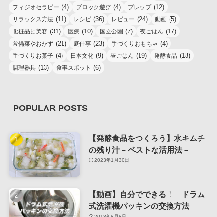
(4)
(4)
(12)
フィジオセラピー
ブロック遊び
プレップ
(11)
(36)
(24)
(5)
リラックス方法
レシピ
レビュー
動画
(31)
(10)
(7)
(17)
化粧品と美容
医療
国立公園
夜ごはん
(21)
(23)
(4)
常備菜やおかず
庭仕事
手づくりおもちゃ
(4)
(9)
(19)
(18)
手づくりお菓子
日本文化
昼ごはん
発酵食品
(13)
(6)
調理器具
食事スポット
POPULAR POSTS
【発酵食品をつくろう】水キムチ
の残り汁 – ベストな活用法 –
2023年1月30日
【動画】自分でできる！ ドラム
式洗濯機パッキンの交換方法
2018年8月8日