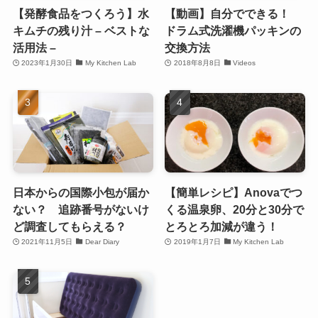
【発酵食品をつくろう】水
【動画】自分でできる！
キムチの残り汁 – ベストな
ドラム式洗濯機パッキンの
活用法 –
交換方法
2023年1月30日
My Kitchen Lab
2018年8月8日
Videos
日本からの国際小包が届か
【簡単レシピ】Anovaでつ
ない？ 追跡番号がないけ
くる温泉卵、20分と30分で
ど調査してもらえる？
とろとろ加減が違う！
2021年11月5日
Dear Diary
2019年1月7日
My Kitchen Lab