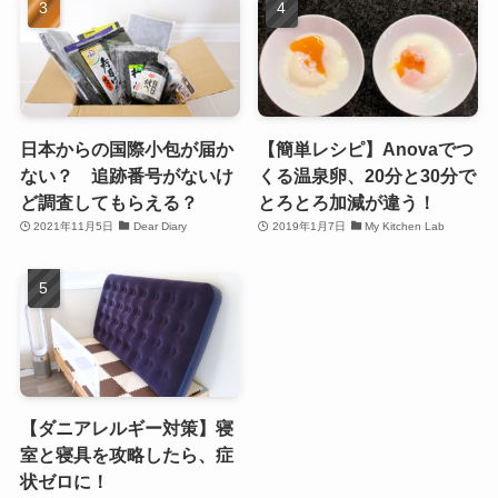
日本からの国際小包が届か
【簡単レシピ】Anovaでつ
ない？ 追跡番号がないけ
くる温泉卵、20分と30分で
ど調査してもらえる？
とろとろ加減が違う！
2021年11月5日
Dear Diary
2019年1月7日
My Kitchen Lab
【ダニアレルギー対策】寝
室と寝具を攻略したら、症
状ゼロに！