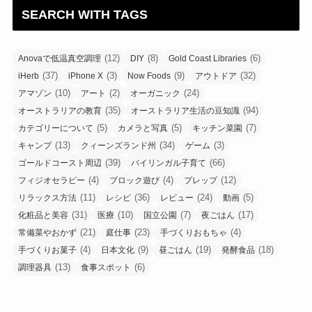
SEARCH WITH TAGS
(12)
(8)
(6)
Anovaで低温真空調理
DIY
Gold Coast Libraries
(37)
(3)
(9)
(32)
iHerb
iPhone X
Now Foods
アウトドア
(10)
(2)
(24)
アマゾン
アート
オーガニック
(35)
(94)
オーストラリアの教育
オーストラリア生活の豆知識
(5)
(5)
(7)
カテゴリーについて
カメラと写真
キッチン菜園
(13)
(34)
(3)
キャンプ
クィーンズランド州
ゲーム
(39)
(66)
ゴールドコースト周辺
バイリンガル子育て
(4)
(4)
(12)
フィジオセラピー
ブロック遊び
プレップ
(11)
(36)
(24)
(5)
リラックス方法
レシピ
レビュー
動画
(31)
(10)
(7)
(17)
化粧品と美容
医療
国立公園
夜ごはん
(21)
(23)
(4)
常備菜やおかず
庭仕事
手づくりおもちゃ
(4)
(9)
(19)
(18)
手づくりお菓子
日本文化
昼ごはん
発酵食品
(13)
(6)
調理器具
食事スポット