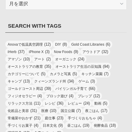
ARCHIVES
SEARCH WITH TAGS
(12)
(8)
(6)
Anovaで低温真空調理
DIY
Gold Coast Libraries
(37)
(3)
(9)
(32)
iHerb
iPhone X
Now Foods
アウトドア
(10)
(2)
(24)
アマゾン
アート
オーガニック
(35)
(94)
オーストラリアの教育
オーストラリア生活の豆知識
(5)
(5)
(7)
カテゴリーについて
カメラと写真
キッチン菜園
(13)
(34)
(3)
キャンプ
クィーンズランド州
ゲーム
(39)
(66)
ゴールドコースト周辺
バイリンガル子育て
(4)
(4)
(12)
フィジオセラピー
ブロック遊び
プレップ
(11)
(36)
(24)
(5)
リラックス方法
レシピ
レビュー
動画
(31)
(10)
(7)
(17)
化粧品と美容
医療
国立公園
夜ごはん
(21)
(23)
(4)
常備菜やおかず
庭仕事
手づくりおもちゃ
(4)
(9)
(19)
(18)
手づくりお菓子
日本文化
昼ごはん
発酵食品