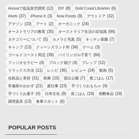
(12)
(8)
(6)
Anovaで低温真空調理
DIY
Gold Coast Libraries
(37)
(3)
(9)
(32)
iHerb
iPhone X
Now Foods
アウトドア
(10)
(2)
(24)
アマゾン
アート
オーガニック
(35)
(94)
オーストラリアの教育
オーストラリア生活の豆知識
(5)
(5)
(7)
カテゴリーについて
カメラと写真
キッチン菜園
(13)
(34)
(3)
キャンプ
クィーンズランド州
ゲーム
(39)
(66)
ゴールドコースト周辺
バイリンガル子育て
(4)
(4)
(12)
フィジオセラピー
ブロック遊び
プレップ
(11)
(36)
(24)
(5)
リラックス方法
レシピ
レビュー
動画
(31)
(10)
(7)
(17)
化粧品と美容
医療
国立公園
夜ごはん
(21)
(23)
(4)
常備菜やおかず
庭仕事
手づくりおもちゃ
(4)
(9)
(19)
(18)
手づくりお菓子
日本文化
昼ごはん
発酵食品
(13)
(6)
調理器具
食事スポット
POPULAR POSTS