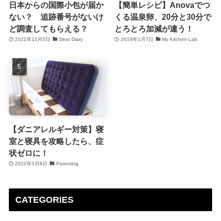
日本からの国際小包が届か
【簡単レシピ】Anovaでつ
ない？ 追跡番号がないけ
くる温泉卵、20分と30分で
ど調査してもらえる？
とろとろ加減が違う！
2021年11月5日
Dear Diary
2019年1月7日
My Kitchen Lab
【ダニアレルギー対策】寝
室と寝具を攻略したら、症
状ゼロに！
2022年3月8日
Parenting
CATEGORIES