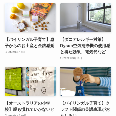
【バイリンガル子育て】息
【ダニアレルギー対策】
子からのお土産と金銭感覚
Dyson空気清浄機の使用感
と得た効果、電気代など
2022年8月5日
2022年3月16日
【オーストラリアの小学
【バイリンガル子育て】ク
校】親も慣れていかないと
ラフト関係の英語表現がお
もしろい
2018年1月30日