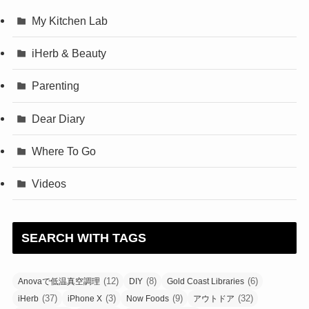
My Kitchen Lab
iHerb & Beauty
Parenting
Dear Diary
Where To Go
Videos
SEARCH WITH TAGS
(12)
(8)
(6)
Anovaで低温真空調理
DIY
Gold Coast Libraries
(37)
(3)
(9)
(32)
iHerb
iPhone X
Now Foods
アウトドア