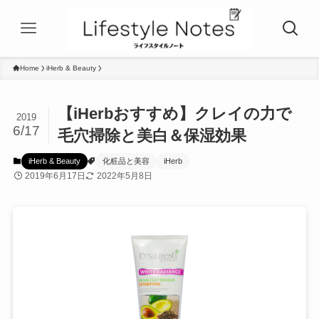
Home
iHerb & Beauty
【iHerbおすすめ】クレイの力で
2019
6/17
毛穴掃除と美白＆保湿効果
iHerb & Beauty
化粧品と美容
iHerb
2019年6月17日
2022年5月8日