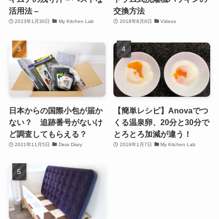
活用法 –
交換方法
2023年1月30日
My Kitchen Lab
2018年8月8日
Videos
日本からの国際小包が届か
【簡単レシピ】Anovaでつ
ない？ 追跡番号がないけ
くる温泉卵、20分と30分で
ど調査してもらえる？
とろとろ加減が違う！
2021年11月5日
Dear Diary
2019年1月7日
My Kitchen Lab