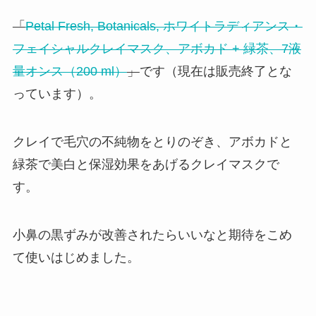
「
Petal Fresh, Botanicals, ホワイトラディアンス・
フェイシャルクレイマスク、アボカド + 緑茶、7液
量オンス（200 ml）
」
です（現在は販売終了とな
っています）。
クレイで毛穴の不純物をとりのぞき、アボカドと
緑茶で美白と保湿効果をあげるクレイマスクで
す。
小鼻の黒ずみが改善されたらいいなと期待をこめ
て使いはじめました。