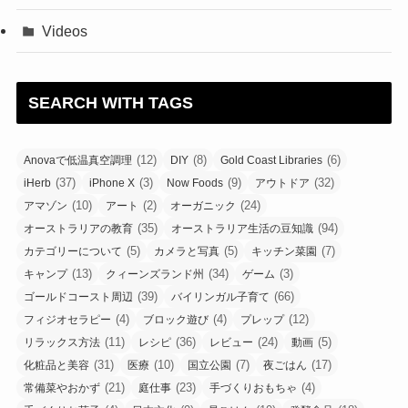
Videos
SEARCH WITH TAGS
(12)
(8)
(6)
Anovaで低温真空調理
DIY
Gold Coast Libraries
(37)
(3)
(9)
(32)
iHerb
iPhone X
Now Foods
アウトドア
(10)
(2)
(24)
アマゾン
アート
オーガニック
(35)
(94)
オーストラリアの教育
オーストラリア生活の豆知識
(5)
(5)
(7)
カテゴリーについて
カメラと写真
キッチン菜園
(13)
(34)
(3)
キャンプ
クィーンズランド州
ゲーム
(39)
(66)
ゴールドコースト周辺
バイリンガル子育て
(4)
(4)
(12)
フィジオセラピー
ブロック遊び
プレップ
(11)
(36)
(24)
(5)
リラックス方法
レシピ
レビュー
動画
(31)
(10)
(7)
(17)
化粧品と美容
医療
国立公園
夜ごはん
(21)
(23)
(4)
常備菜やおかず
庭仕事
手づくりおもちゃ